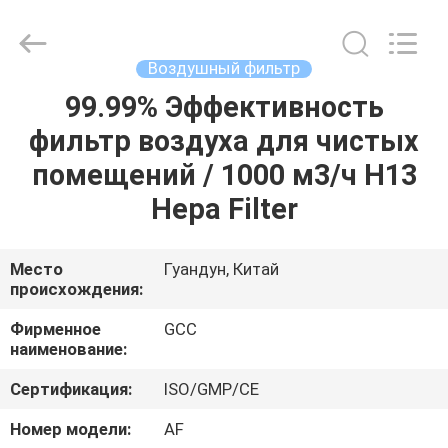
Guangzhou
Cleanroom
Construction
Co.,
Ltd..
Воздушный фильтр
All
Rights
Reserved.
99.99% Эффективность
ДОМОЙ
фильтр воздуха для чистых
ПРОДУКТЫ
помещений / 1000 м3/ч H13
Hepa Filter
ВИДЕОЗАПИСИ
Место
Гуандун, Китай
происхождения:
О
НАС
Фирменное
GCC
наименование:
ЭКСКУРСИЯ
Сертификация:
ISO/GMP/CE
ПО
Номер модели:
AF