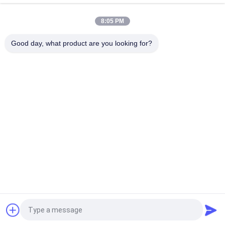
алюминиевой рамой из синтетических волокон
8:05 PM
250м3/Х 400дегре Х14 высокотемпературный фильтр Хепа
с перегородкой
Good day, what product are you looking for?
Популярные категории
Все
Префабрикованная 
Воздушный Душ
Чистая Комната
Передаточный 
Блок Фильтра 
Ящик
Вентилятора
Поток Внизу
Воздушный Фильтр
Воздушный Фильтр 
Шкаф Для Свежего 
HEPA-Бокс
Воздуха
Запрос Цитировать