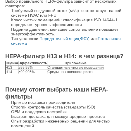
Выбор правильного HEPA-фильтра зависит от нескольких
факторов:
Требуемый воздушный поток (м³/ч): соответствует вашей
системе HVAC или FFU.
Класс чистых помещений: классификация ISO 14644-1
определяет уровень эффективности.
Падение давления: меньшее сопротивление повышает
энергоэффективность.
Тип установки:
Передаточный ящик
,
ФФУ
, или
Потолочная
система
HEPA-фильтр H13 и H14: в чем разница?
Оценка
Эффективность
Приложение
Н13
≥99,99%
Стандартные чистые помещения
Н14
≥99,995%
Среды повышенного риска
Почему стоит выбрать наши HEPA-
фильтры
Прямые поставки производителя
Строгий контроль качества (стандарты ISO)
OEM и поддержка настройки
Быстрая доставка для международных проектов
Опыт разработки инженерных решений для чистых
помещений