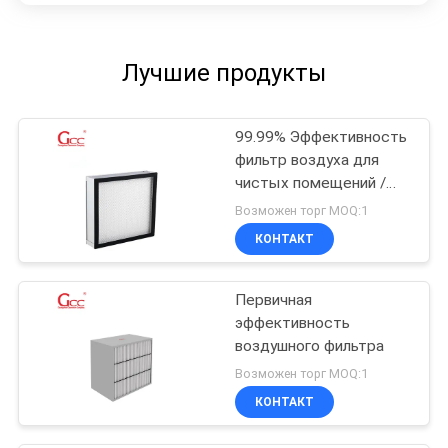
Лучшие продукты
99.99% Эффективность
фильтр воздуха для
чистых помещений /
1000 м3/ч H13 Hepa
Возможен торг MOQ:1
Filter
КОНТАКТ
Первичная
эффективность
воздушного фильтра
Возможен торг MOQ:1
КОНТАКТ