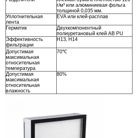
г/м³ или алюминиевая фольга
толщиной 0,035 мм.
Уплотнительная
EVA или клей-расплав
лента
Герметик
Двухкомпонентный
полиуретановый клей AB PU
Эффективность
Н13, Н14
фильтрации
Допустимая
70℃
максимальная
относительная
температура
Допустимая
80%
максимальная
относительная
влажность