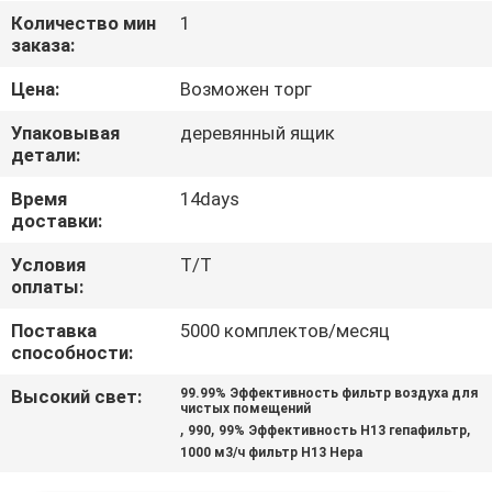
ЗАВОДУ
Количество мин
1
заказа:
КОНТРОЛЬ
Цена:
Возможен торг
КАЧЕСТВА
Упаковывая
деревянный ящик
детали:
СВЯЖИТЕСЬ
Время
14days
доставки:
С
НАМИ
Условия
Т/Т
оплаты:
Поставка
5000 комплектов/месяц
НОВОСТИ
способности:
Высокий свет:
99.99% Эффективность фильтр воздуха для
СЛУЧАИ
чистых помещений
,
,
,
990
99% Эффективность H13 гепафильтр
1000 м3/ч фильтр H13 Hepa
ЗАПРОС