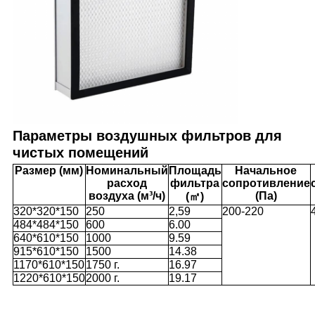
Параметры воздушных фильтров для
чистых помещений
Размер (мм)
Номинальный
Площадь
Начальное
расход
фильтра
сопротивление
воздуха (м³/ч)
(Па)
(㎡)
320*320*150
250
2,59
200-220
484*484*150
600
6.00
640*610*150
1000
9.59
915*610*150
1500
14.38
1170*610*150
1750 г.
16.97
1220*610*150
2000 г.
19.17