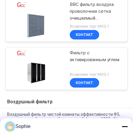
ВВС фильтр воздуха
проволочная сетка
очищаемый
предварительный
Возможен торг MOQ:1
фильтр
КОНТАКТ
электростатический
фильтр пыли сетки
Фильтр с
активированным углем
Возможен торг MOQ:1
КОНТАКТ
Воздушный фильтр
Воздушный фильтр чистой комнаты эффективности Ф5,
синтетический карманный воздушный фильтр 1000м3/х
Sophie
F8 F9 0,97 м2 фильтр воздуха для чистых помещений с