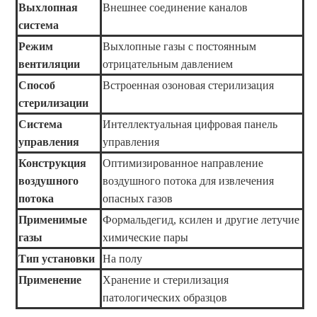
Выхлопная
Внешнее соединение каналов
система
Режим
Выхлопные газы с постоянным
вентиляции
отрицательным давлением
Способ
Встроенная озоновая стерилизация
стерилизации
Система
Интеллектуальная цифровая панель
управления
управления
Конструкция
Оптимизированное направление
воздушного
воздушного потока для извлечения
потока
опасных газов
Применимые
Формальдегид, ксилен и другие летучие
газы
химические пары
Тип установки
На полу
Применение
Хранение и стерилизация
патологических образцов