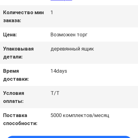
ЭКСКУРСИЯ
Количество мин
1
ПО
заказа:
ЗАВОДУ
Цена:
Возможен торг
Упаковывая
деревянный ящик
КОНТРОЛЬ
детали:
КАЧЕСТВА
Время
14days
доставки:
СВЯЖИТЕСЬ
Условия
Т/Т
оплаты:
С
Поставка
5000 комплектов/месяц
НАМИ
способности: