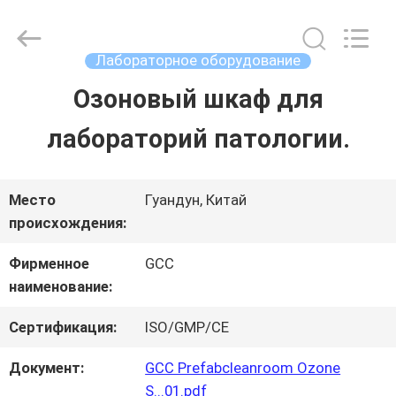
2026
Guangzhou
Cleanroom
Construction
Лабораторное оборудование
Co.,
Ltd..
Озоновый шкаф для
ДОМОЙ
All
Rights
Reserved.
лабораторий патологии.
ПРОДУКТЫ
Место
Гуандун, Китай
происхождения:
ВИДЕОЗАПИСИ
Фирменное
GCC
наименование:
О
Сертификация:
ISO/GMP/CE
НАС
Документ:
GCC Prefabcleanroom Ozone
S...01.pdf