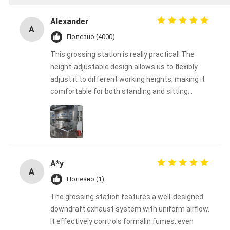
Alexander
A
Полезно (4000)
This grossing station is really practical! The
height-adjustable design allows us to flexibly
adjust it to different working heights, making it
comfortable for both standing and sitting
operations, greatly reducing operator fatigue.
The tabletop is sturdy and durable, and the
material is easy to clean, making it perfect for
frequent use in our laboratory. The overall
design is well-thought-out, easy to operate, and
A*y
simple to install. Highly recommended for
A
laboratories or production environments that
Полезно (1)
require an efficient and safe working platform!
The grossing station features a well-designed
downdraft exhaust system with uniform airflow.
It effectively controls formalin fumes, even