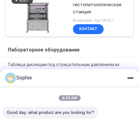
гистопатологическая
станция
Возможен торг MOQ:1
КОНТАКТ
Лабораторное оборудование
Таблица дисекции под отрицательным давлением из
нержавеющей стали 304
Sophie
Эффективная машина для чистки обуви с автоматическим
управлением
6:53 AM
Мощные вытяжки атомно-абсорбционной спектрометрии
Good day, what product are you looking for?
220 В для лабораторного оборудования и анализа
Популярные категории
Все