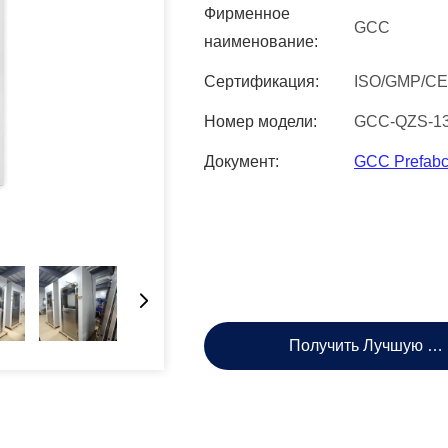
Фирменное
GCC
наименование:
Сертификация:
ISO/GMP/CE
Номер модели:
GCC-QZS-13
Документ:
GCC Prefabcl
Получить Лучшую Ц