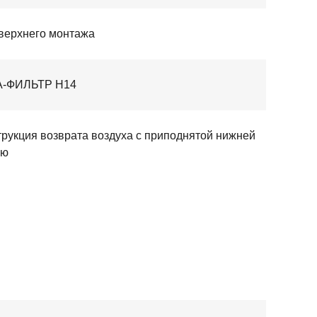
верхнего монтажа
-ФИЛЬТР H14
трукция возврата воздуха с приподнятой нижней
ью