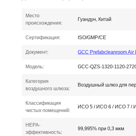
Место
Гуандун, Китай
происхождения:
Сертификация:
ISO/GMP/CE
Документ:
GCC Prefabcleanroom Air L
Модель:
GCC-QZS-1320-1120-272
Категория
Воздушный шлюз для пе
воздушного шлюза:
Классификация
ИСО 5 / ИСО 6 / ИСО 7 / 
чистых помещений:
HEPA-
99,995% при 0,3 мкм
эффективность: