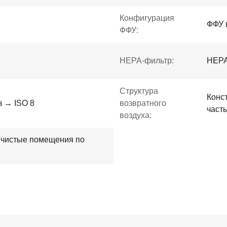
Конфигурация
ФФУ 
ФФУ:
HEPA-фильтр:
НЕРА
Структура
Конс
 → ISO 8
возвратного
част
воздуха:
 чистые помещения по