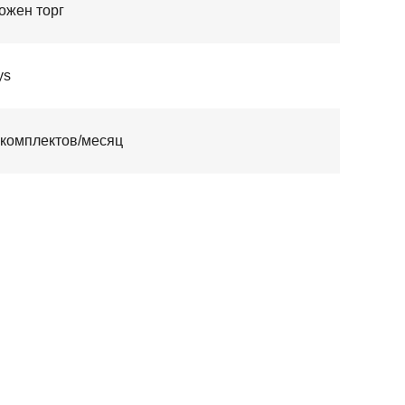
ожен торг
ys
 комплектов/месяц