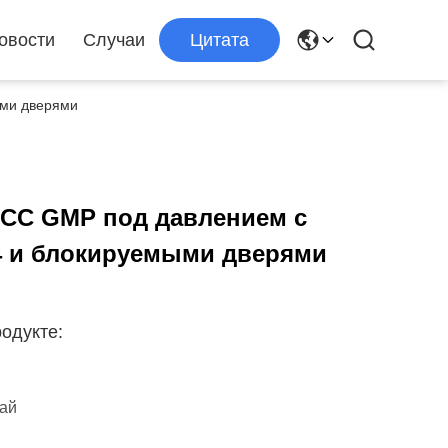
овости
Случаи
Цитата
ми дверями
CC GMP под давлением с
 и блокируемыми дверями
одукте:
тай