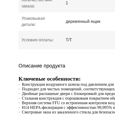
1
заказа:
Упаковывая
деревянный ящик
детали:
Условия оплаты:
Т/Т
Описание продукта
Ключевые особенности:
·
Конструкция воздушного шлюза под давлением для 
·
Подходит для чистых помещений, соответствующих
·
Двойные распашные двери с блокировкой для предо
·
Стальная конструкция с порошковым покрытием обе
·
Верхняя система FFU со встроенным контролем воз
·
H14 HEPA-фильтрация с эффективностью 99,995% п
·
Смотровые окна из закаленного стекла для безопасн