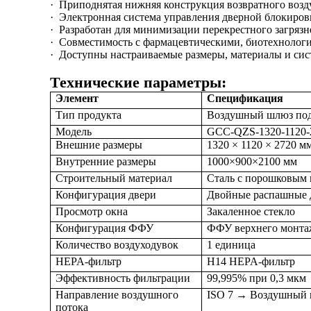
·
Приподнятая нижняя конструкция возвратного возд
·
Электронная система управления дверной блокиров
·
Разработан для минимизации перекрестного загряз
·
Совместимость с фармацевтическими, биотехнолог
·
Доступны настраиваемые размеры, материалы и сис
Технические параметры:
Элемент
Спецификация
Тип продукта
Воздушный шлюз под
Модель
GCC-QZS-1320-1120-
Внешние размеры
1320 × 1120 × 2720 м
Внутренние размеры
1000×900×2100 мм
Строительный материал
Сталь с порошковым
Конфигурация двери
Двойные распашные д
Просмотр окна
Закаленное стекло
Конфигурация ФФУ
ФФУ верхнего монта
Количество воздуходувок
1 единица
HEPA-фильтр
H14 HEPA-фильтр
Эффективность фильтрации
99,995% при 0,3 мкм
Направление воздушного
ISO 7 → Воздушный 
потока