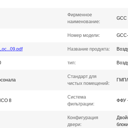
Фирменное
GCC
наименование:
Номер модели:
GCC-
oc...09.pdf
Название продукта:
Возд
0
тип:
Возд
Стандарт для
рсонала
ГМП/
чистых помещений:
Система
ИСО 8
ФФУ 
фильтрации:
Конфигурация
Двой
двери:
блок