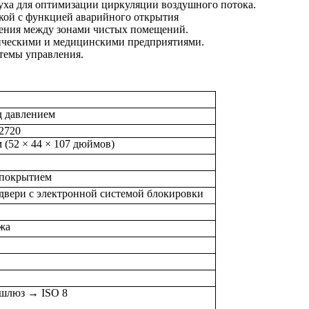
уха для оптимизации циркуляции воздушного потока.
кой с функцией аварийного открытия
нения между зонами чистых помещений.
ическими и медицинскими предприятиями.
темы управления.
 давлением
2720
м (52 × 44 × 107 дюймов)
 покрытием
вери с электронной системой блокировки
жа
шлюз → ISO 8