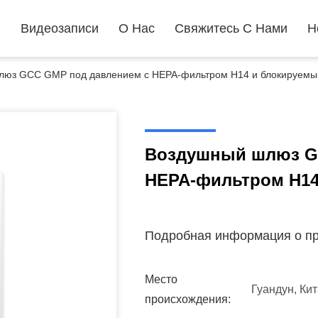
ы
Видеозаписи
О Нас
Свяжитесь С Нами
Н
люз GCC GMP под давлением с HEPA-фильтром H14 и блокируемы
Воздушный шлюз G
HEPA-фильтром H14
Подробная информация о пр
Место
Гуандун, Ки
происхождения: