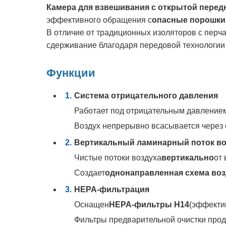
Камера для взвешивания с открытой перед
эффективного обращения с
опасные порошки,
В отличие от традиционных изоляторов с перч
сдерживание благодаря передовой технологии 
Функции
Система отрицательного давления
Работает под отрицательным давлением
Воздух непрерывно всасывается через 
Вертикальный ламинарный поток во
Чистые потоки воздуха
вертикально
от
Создает
однонаправленная схема воз
HEPA-фильтрация
Оснащен
HEPA-фильтры H14
(эффектив
Фильтры предварительной очистки прод