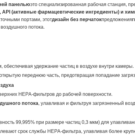
ней панелью
это специализированная рабочая станция, пр
 API (активные фармацевтические ингредиенты) и хим
аточными портами, этот
дизайн без перчаток
предложения
г
воздушного потока.
, обеспечивая удержание частиц в воздухе внутри камеры.
открытую переднюю часть, предотвращая попадание загряз
здуха
 верхних HEPA-фильтров до рабочей поверхности.
душного потока
, улавливая и фильтруя загрязненный воз
ность 99,995% при размере частиц 0,3 мкм) для улавливан
левают срок службы HEPA-фильтра, улавливая более круп