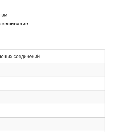
лам.
звешивание
.
вующих соединений