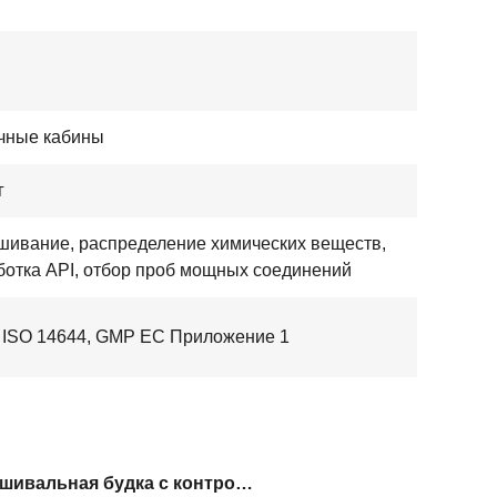
чные кабины
г
шивание, распределение химических веществ,
ботка API, отбор проб мощных соединений
 ISO 14644, GMP ЕС Приложение 1
Взвешивальная будка с контролируемой средой GMP