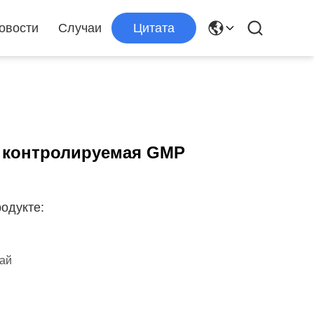
овости
Случаи
Цитата
 контролируемая GMP
одукте:
тай