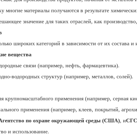
ьку многие материалы получаются в результате химическ
ешающее значение для таких отраслей, как производство,
в
лько широких категорий в зависимости от их состава и 
кие вещества
одородные связи (например, нефть, фармацевтика).
родно-водородных структур (например, металлов, солей).
ля крупномасштабного применения (например, серная кис
иального применения (например, клеев, покрытий, агрох
Агентство по охране окружающей среды (США)
, и
СГС
тво и использование.