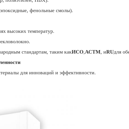
ер, полиэтилен, ПВХ).
 эпоксидные, фенольные смолы).
иях высоких температур.
текловолокно.
ародным стандартам, таким как
ИСО
,
АСТМ
, и
RU
для об
ленности
териалы для инноваций и эффективности.