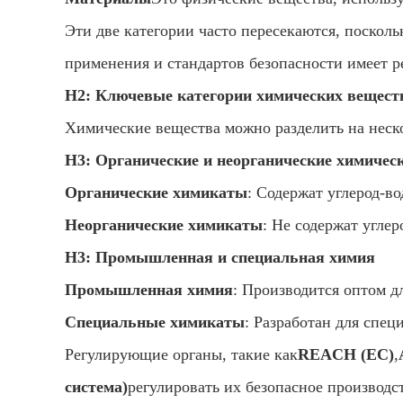
Эти две категории часто пересекаются, поскол
применения и стандартов безопасности имеет р
H2: Ключевые категории химических вещест
Химические вещества можно разделить на неско
H3: Органические и неорганические химичес
Органические химикаты
: Содержат углерод-в
Неорганические химикаты
: Не содержат угле
H3: Промышленная и специальная химия
Промышленная химия
: Производится оптом д
Специальные химикаты
: Разработан для спец
Регулирующие органы, такие как
REACH (ЕС)
,
система)
регулировать их безопасное производс