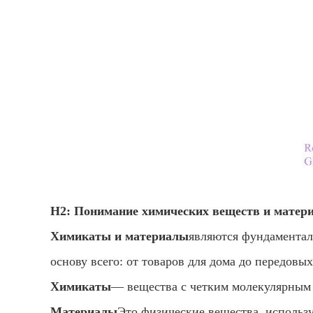
H2: Понимание химических веществ и матер
Химикаты и материалы
являются фундаментал
основу всего: от товаров для дома до передов
Химикаты
— вещества с четким молекулярным 
Материалы
Это физические вещества, использу