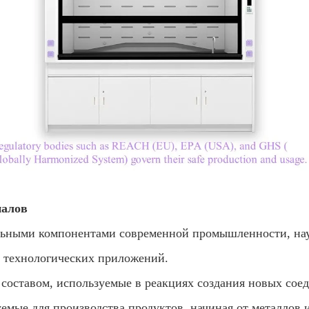
иалов
ьными компонентами современной промышленности, нау
ых технологических приложений.
составом, используемые в реакциях создания новых сое
емые для производства продуктов, начиная от металлов 