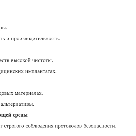
ры.
ь и производительность.
еств высокой чистоты.
дицинских имплантатах.
довых материалах.
 альтернативы.
ющей среды
 строгого соблюдения протоколов безопасности.