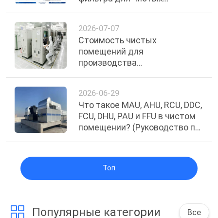
помещений выбрать?
2026-07-07
Стоимость чистых
помещений для
производства
полупроводников: ключевые
факторы и руководство по
2026-06-29
оценке бюджета
Что такое MAU, AHU, RCU, DDC,
FCU, DHU, PAU и FFU в чистом
помещении? (Руководство по
ОВКВ)
Топ
Популярные категории
Все