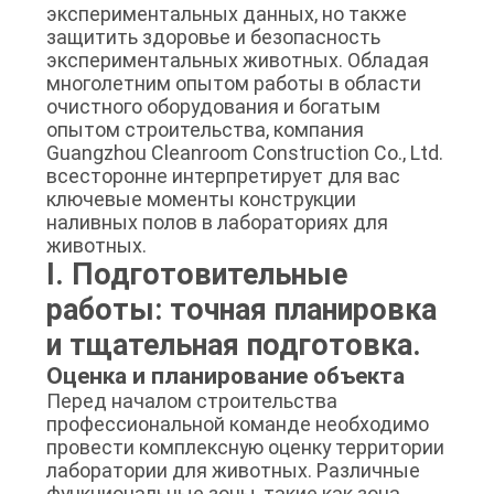
экспериментальных данных, но также
ЦЕНЫ
защитить здоровье и безопасность
экспериментальных животных. Обладая
многолетним опытом работы в области
КАРТА
очистного оборудования и богатым
САЙТА
опытом строительства, компания
Guangzhou Cleanroom Construction Co., Ltd.
всесторонне интерпретирует для вас
ПОЛИТИКА
ключевые моменты конструкции
наливных полов в лабораториях для
КОНФИДЕНЦИАЛЬНОСТИ
животных.
I. Подготовительные
работы: точная планировка
и тщательная подготовка.
Оценка и планирование объекта
Перед началом строительства
профессиональной команде необходимо
провести комплексную оценку территории
лаборатории для животных. Различные
функциональные зоны, такие как зона