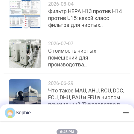
2026-08-04
Фильтр HEPA H13 против H14
против U15: какой класс
фильтра для чистых
помещений выбрать?
2026-07-07
Стоимость чистых
помещений для
производства
полупроводников: ключевые
факторы и руководство по
2026-06-29
оценке бюджета
Что такое MAU, AHU, RCU, DDC,
FCU, DHU, PAU и FFU в чистом
помещении? (Руководство по
ОВКВ)
Sophie
Топ
6:45 PM