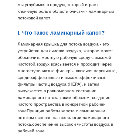
ЦЕНЫ
мы углубимся в продукт, который играет
ключевую роль в области очистки - ламинарный
потоковой капот.
КАРТА
I. Что такое ламинарный капот?
САЙТА
Ламинарная крышка для потока воздуха - это
устройство для очистки воздуха, которое может
ПОЛИТИКА
обеспечить местную рабочую среду с высокой
КОНФИДЕНЦИАЛЬНОСТИ
чистотой.воздух всасывается и проходит через
многоступенчатые фильтры, включая первичные,
среднеэффективные и высокоэффективные
фильтры частиц воздуха (HEPA), и затем
выпускается в равномерном состоянии
ламинарного потока,таким образом, создание
чистого пространства в конкретной рабочей
зонеПринцип работы капота с ламинарным
потоком основан на технологии ламинарного
потока.обеспечение высокой чистоты воздуха в
рабочей зоне.