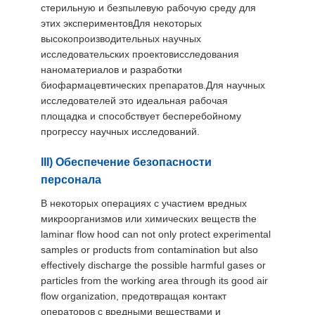
стерильную и безпылевую рабочую среду для
этих экспериментовДля некоторых
высокопроизводительных научных
исследовательских проектовисследования
наноматериалов и разработки
биофармацевтических препаратов.Для научных
исследователей это идеальная рабочая
площадка и способствует бесперебойному
прогрессу научных исследований.
III) Обеспечение безопасности
персонала
В некоторых операциях с участием вредных
микроорганизмов или химических веществ the
laminar flow hood can not only protect experimental
samples or products from contamination but also
effectively discharge the possible harmful gases or
particles from the working area through its good air
flow organization, предотвращая контакт
операторов с вредными веществами и