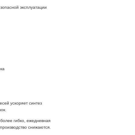
езопасной эксплуатации
ика
есей ускоряет синтез
ок.
 более гибко, ежедневная
 производство снижаются.