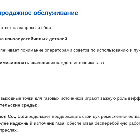
епродажное обслуживание
ответ на запросы и сбои
на износоустойчивых деталей
спечивает понимание операторами советов по использованию и пу
имизировать значение
из каждого источника газа.
выходные точки для газовых источников играют важную роль в
эфф
тельские среды;
.
on Co., Ltd.
продолжает поддерживать свой дух ремесленничества
лее надежный источник газа
, обеспечивая бесперебойную рабо
траслях.