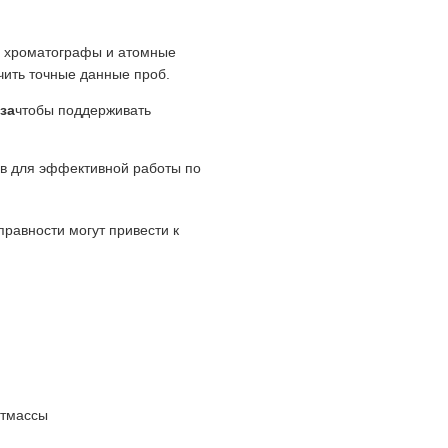
ые хроматографы и атомные
чить точные данные проб.
за
чтобы поддерживать
ов для эффективной работы по
равности могут привести к
стмассы