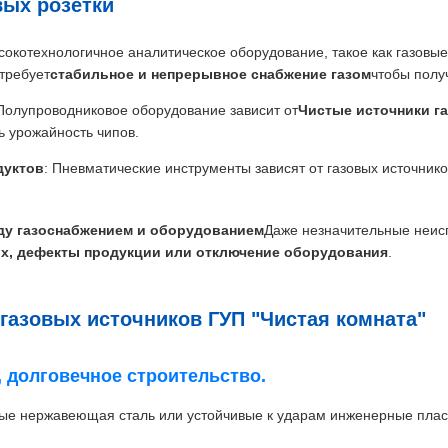
вых розетки
ысокотехнологичное аналитическое оборудование, такое как газов
требует
стабильное и непрерывное снабжение газом
чтобы полу
 Полупроводниковое оборудование зависит от
Чистые источники га
ь урожайность чипов.
дуктов
: Пневматические инструменты зависят от газовых источник
ду газоснабжением и оборудованием
Даже незначительные неисп
х, дефекты продукции или отключение оборудования
.
газовых источников ГУП "Чистая комната"
 долговечное строительство.
ные нержавеющая сталь или устойчивые к ударам инженерные пла