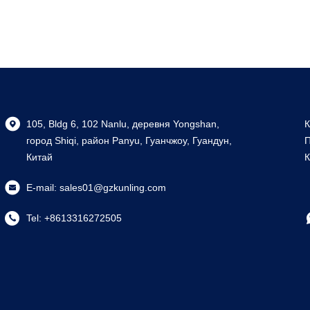
105, Bldg 6, 102 Nanlu, деревня Yongshan,
К
город Shiqi, район Panyu, Гуанчжоу, Гуандун,
П
Китай
К
E-mail:
sales01@gzkunling.com
Tel:
+8613316272505