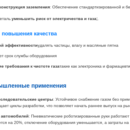
конструкция заземления
: Обеспечение стандартизированной и б
еталь.
уменьшить риск от электричества и газа;
.
я повышения качества
ой эффективности
удалять частицы, влагу и масляные пятна
ет срок службы оборудования
ие требования к чистоте газа
такие как электроника и фармацевт
омышленные применения
сследовательские центры
: Устойчивое снабжение газом без прим
щает циклы разработки, что позволяет начать раннее выпуск на рын
у автомобилей
: Пневматические роботизированные руки работают
тся на 20%, отключение оборудования уменьшается, а затраты на