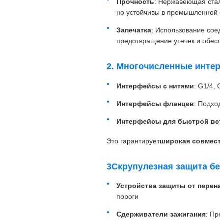
Прочность
: Нержавеющая стал
но устойчивы в промышленной
Запечатка
: Использование сое
предотвращение утечек и обес
2. Многочисленные инте
Интерфейсы с нитями
: G1/4,
Интерфейсы фланцев
: Подхо
Интерфейсы для быстрой вс
Это гарантирует
широкая совмес
3Скрупулезная защита б
Устройства защиты от перен
пороги
Сдерживатели зажигания
: П