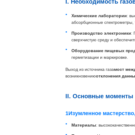
I. Необходимость газо
Химические лаборатории
: в
абсорбционные спектрометры, 
Производство электроники
:
сверхчистую среду и обеспечит
Оборудование пищевых про
герметизации и маркировке.
Выход из источника газа
мост меж
возникновению
отклонения данны
II. Основные моменты 
1Изумленное мастерство,
Материалы
: высококачествен