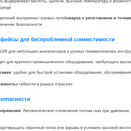
ь выдерживает кислоты, щелочи, высокую температуру и влажност
 среде
динений внутренних газовых путей
сварка с уплотнением и точна
печение безопасности
рфейсы для беспроблемной совместимости
 G3/8 для небольших анализаторов и ручных пневматических инстр
дит для крупного промышленного оборудования, требующего высо
тавки
: удобно для быстрой установки оборудования, обслуживани
тимость
и гибкости в разных отраслях.
езопасности
апряжения
: Автоматическое отключение потока газа при давлен
редотвращать обратный поток или взрывы в условиях высокой восп