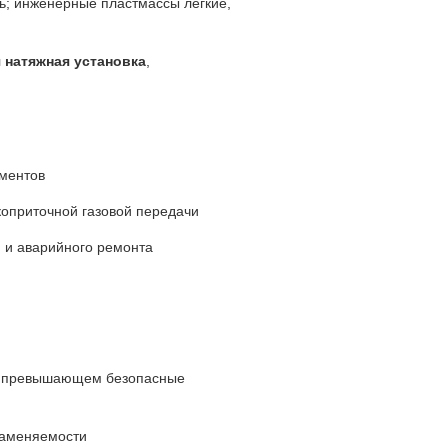
ь; инженерные пластмассы легкие,
я натяжная установка
,
ументов
коприточной газовой передачи
я и аварийного ремонта
ии, превышающем безопасные
ламеняемости