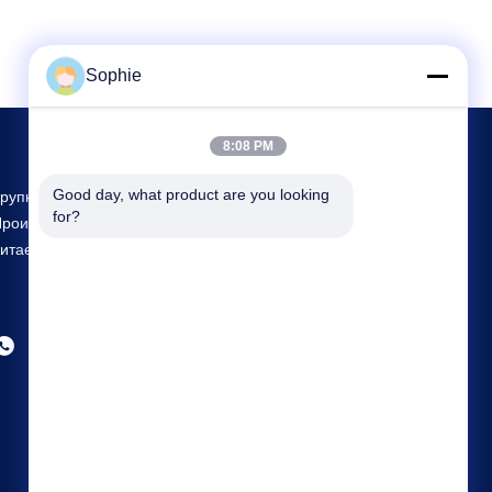
Sophie
8:08 PM
Good day, what product are you looking 
рупнейшие Исследования И Разработки И
for?
роизводство Prefab Cleanroom Поставщик В
итае