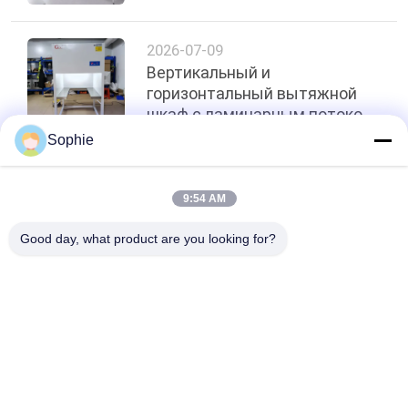
различия и как выбрать
2026-07-09
Вертикальный и
горизонтальный вытяжной
шкаф с ламинарным потоком:
различия, применение и
Sophie
руководство по покупке
Топ
9:54 AM
Good day, what product are you looking for?
Популярные категории
Все
Префабрикованная 
Воздушный Душ
Чистая Комната
Передаточный 
Блок Фильтра 
Ящик
Вентилятора